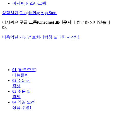
이지픽 인스타그램
상담하기
Google Play
App Store
이지픽은
구글 크롬(Chrome) 브라우저
에 최적화 되어있습니
다.
이용약관
개인정보처리방침
도매처 사장님
01
[바로주문]
메뉴클릭
02
주문서
작성
03
주문 및
결제
04
익일 오전
상품 수령!