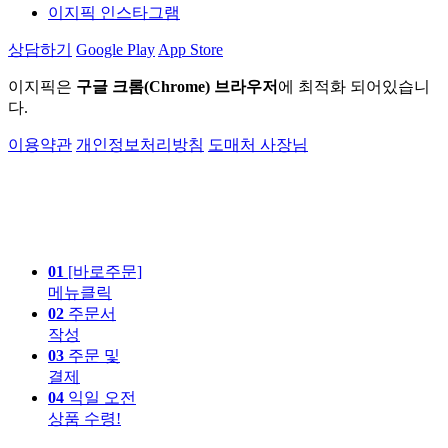
이지픽 인스타그램
상담하기
Google Play
App Store
이지픽은
구글 크롬(Chrome) 브라우저
에 최적화 되어있습니
다.
이용약관
개인정보처리방침
도매처 사장님
01
[바로주문]
메뉴클릭
02
주문서
작성
03
주문 및
결제
04
익일 오전
상품 수령!