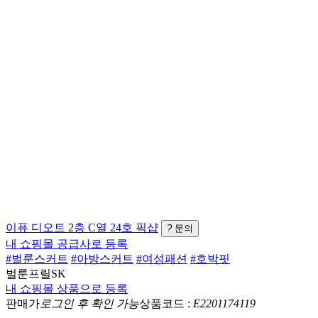
이퓨
디오트 2층 C열 24호
픽샵
?
문의
내 쇼핑몰 공급사로 등록
#벌룬스커트
#아방스커트
#여성패션
#호박핏
벌룬프릴SK
내 쇼핑몰 상품으로 등록
판매가
로그인 후 확인 가능
상품코드 :
E2201174119