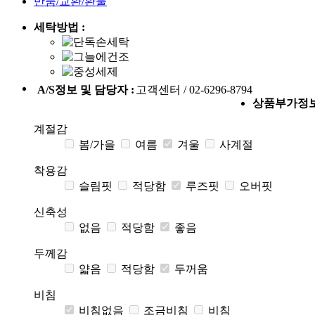
반품/교환/환불
세탁방법 :
A/S정보 및 담당자 :
고객센터 / 02-6296-8794
상품부가정
계절감
봄/가을
여름
겨울
사계절
착용감
슬림핏
적당함
루즈핏
오버핏
신축성
없음
적당함
좋음
두께감
얇음
적당함
두꺼움
비침
비침없음
조금비침
비침