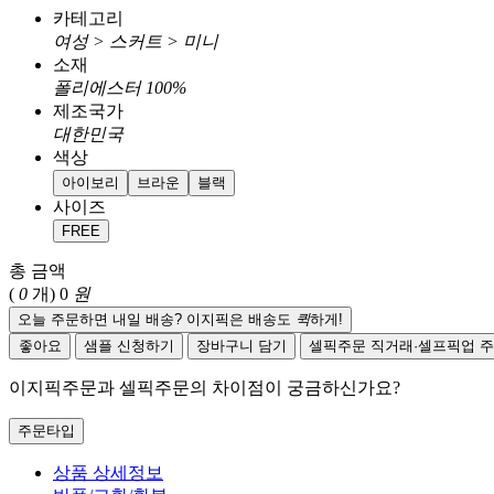
카테고리
여성 > 스커트 > 미니
소재
폴리에스터 100%
제조국가
대한민국
색상
아이보리
브라운
블랙
사이즈
FREE
총 금액
(
0
개)
0
원
오늘 주문하면 내일 배송? 이지픽은 배송도
퀵
하게!
좋아요
샘플 신청하기
장바구니 담기
셀픽주문
직거래·셀프픽업 
이지픽주문과 셀픽주문의 차이점이 궁금하신가요?
주문타입
상품 상세정보