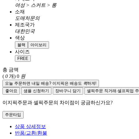
여성 > 스커트 > 롱
소재
도매처문의
제조국가
대한민국
색상
블랙
아이보리
사이즈
FREE
총 금액
(
0
개)
0
원
오늘 주문하면 내일 배송? 이지픽은 배송도
퀵
하게!
좋아요
샘플 신청하기
장바구니 담기
셀픽주문
직거래·셀프픽업 
이지픽주문과 셀픽주문의 차이점이 궁금하신가요?
주문타입
상품 상세정보
반품/교환/환불