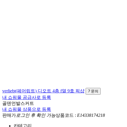
verliebt(페어립트)
디오트 4층 f열 9호
픽샵
?
문의
내 쇼핑몰 공급사로 등록
골덴언발스커트
내 쇼핑몰 상품으로 등록
판매가
로그인 후 확인 가능
상품코드 :
E14338174218
카테고리