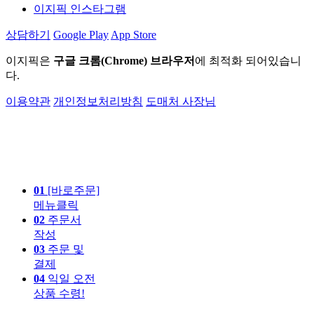
이지픽 인스타그램
상담하기
Google Play
App Store
이지픽은
구글 크롬(Chrome) 브라우저
에 최적화 되어있습니
다.
이용약관
개인정보처리방침
도매처 사장님
01
[바로주문]
메뉴클릭
02
주문서
작성
03
주문 및
결제
04
익일 오전
상품 수령!