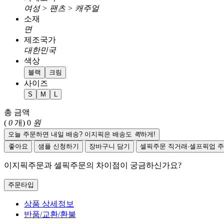
여성 > 팬츠 > 캐주얼
소재
면
제조국가
대한민국
색상
블랙
크림
사이즈
S
M
L
총 금액
(
0
개)
0
원
오늘 주문하면 내일 배송? 이지픽은 배송도
퀵
하게!
좋아요
샘플 신청하기
장바구니 담기
셀픽주문
직거래·셀프픽업 
이지픽주문과 셀픽주문의 차이점이 궁금하신가요?
주문타입
상품 상세정보
반품/교환/환불