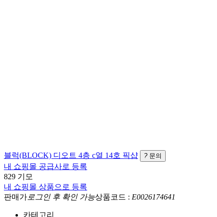
블럭(BLOCK)
디오트 4층 c열 14호
픽샵
?
문의
내 쇼핑몰 공급사로 등록
829 기모
내 쇼핑몰 상품으로 등록
판매가
로그인 후 확인 가능
상품코드 :
E0026174641
카테고리