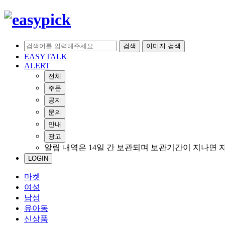
검색
이미지 검색
EASYTALK
ALERT
전체
주문
공지
문의
안내
광고
알림 내역은 14일 간 보관되며 보관기간이 지나면 
LOGIN
마켓
여성
남성
유아동
신상품