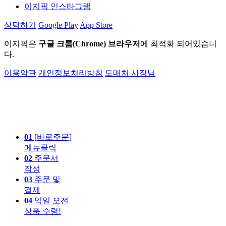
이지픽 인스타그램
상담하기
Google Play
App Store
이지픽은
구글 크롬(Chrome) 브라우저
에 최적화 되어있습니
다.
이용약관
개인정보처리방침
도매처 사장님
01
[바로주문]
메뉴클릭
02
주문서
작성
03
주문 및
결제
04
익일 오전
상품 수령!