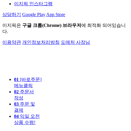
이지픽 인스타그램
상담하기
Google Play
App Store
이지픽은
구글 크롬(Chrome) 브라우저
에 최적화 되어있습니
다.
이용약관
개인정보처리방침
도매처 사장님
01
[바로주문]
메뉴클릭
02
주문서
작성
03
주문 및
결제
04
익일 오전
상품 수령!