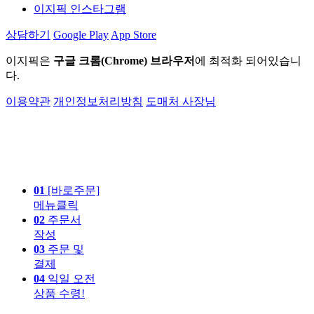
이지픽 인스타그램
상담하기
Google Play
App Store
이지픽은
구글 크롬(Chrome) 브라우저
에 최적화 되어있습니
다.
이용약관
개인정보처리방침
도매처 사장님
01
[바로주문]
메뉴클릭
02
주문서
작성
03
주문 및
결제
04
익일 오전
상품 수령!