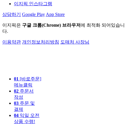
이지픽 인스타그램
상담하기
Google Play
App Store
이지픽은
구글 크롬(Chrome) 브라우저
에 최적화 되어있습니
다.
이용약관
개인정보처리방침
도매처 사장님
01
[바로주문]
메뉴클릭
02
주문서
작성
03
주문 및
결제
04
익일 오전
상품 수령!