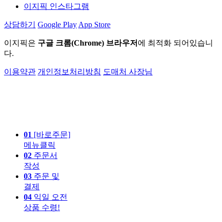
이지픽 인스타그램
상담하기
Google Play
App Store
이지픽은
구글 크롬(Chrome) 브라우저
에 최적화 되어있습니
다.
이용약관
개인정보처리방침
도매처 사장님
01
[바로주문]
메뉴클릭
02
주문서
작성
03
주문 및
결제
04
익일 오전
상품 수령!