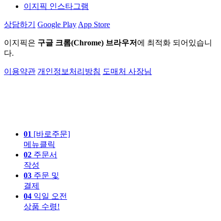
이지픽 인스타그램
상담하기
Google Play
App Store
이지픽은
구글 크롬(Chrome) 브라우저
에 최적화 되어있습니
다.
이용약관
개인정보처리방침
도매처 사장님
01
[바로주문]
메뉴클릭
02
주문서
작성
03
주문 및
결제
04
익일 오전
상품 수령!