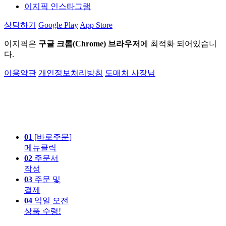
이지픽 인스타그램
상담하기
Google Play
App Store
이지픽은
구글 크롬(Chrome) 브라우저
에 최적화 되어있습니
다.
이용약관
개인정보처리방침
도매처 사장님
01
[바로주문]
메뉴클릭
02
주문서
작성
03
주문 및
결제
04
익일 오전
상품 수령!