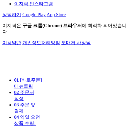
이지픽 인스타그램
상담하기
Google Play
App Store
이지픽은
구글 크롬(Chrome) 브라우저
에 최적화 되어있습니
다.
이용약관
개인정보처리방침
도매처 사장님
01
[바로주문]
메뉴클릭
02
주문서
작성
03
주문 및
결제
04
익일 오전
상품 수령!