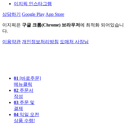
이지픽 인스타그램
상담하기
Google Play
App Store
이지픽은
구글 크롬(Chrome) 브라우저
에 최적화 되어있습니
다.
이용약관
개인정보처리방침
도매처 사장님
01
[바로주문]
메뉴클릭
02
주문서
작성
03
주문 및
결제
04
익일 오전
상품 수령!