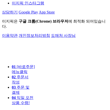
이지픽 인스타그램
상담하기
Google Play
App Store
이지픽은
구글 크롬(Chrome) 브라우저
에 최적화 되어있습니
다.
이용약관
개인정보처리방침
도매처 사장님
01
[바로주문]
메뉴클릭
02
주문서
작성
03
주문 및
결제
04
익일 오전
상품 수령!