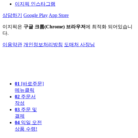
이지픽 인스타그램
상담하기
Google Play
App Store
이지픽은
구글 크롬(Chrome) 브라우저
에 최적화 되어있습니
다.
이용약관
개인정보처리방침
도매처 사장님
01
[바로주문]
메뉴클릭
02
주문서
작성
03
주문 및
결제
04
익일 오전
상품 수령!