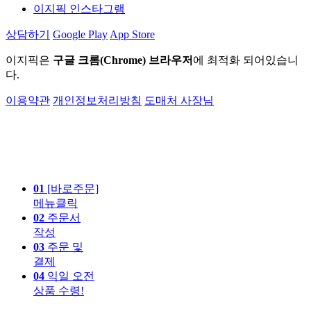
이지픽 인스타그램
상담하기
Google Play
App Store
이지픽은
구글 크롬(Chrome) 브라우저
에 최적화 되어있습니
다.
이용약관
개인정보처리방침
도매처 사장님
01
[바로주문]
메뉴클릭
02
주문서
작성
03
주문 및
결제
04
익일 오전
상품 수령!