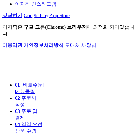
이지픽 인스타그램
상담하기
Google Play
App Store
이지픽은
구글 크롬(Chrome) 브라우저
에 최적화 되어있습니
다.
이용약관
개인정보처리방침
도매처 사장님
01
[바로주문]
메뉴클릭
02
주문서
작성
03
주문 및
결제
04
익일 오전
상품 수령!