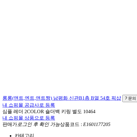
롱롱(앤트,엔트,앤트짱)
남평화 신관B1층 B열 54호
픽샵
?
문의
내 쇼핑몰 공급사로 등록
심플 레더 2COLOR 숄더백 키링 별도 10464
내 쇼핑몰 상품으로 등록
판매가
로그인 후 확인 가능
상품코드 :
E1601177205
카테고리