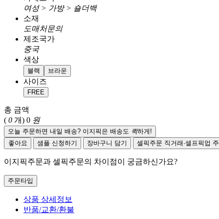
여성 > 가방 > 숄더백
소재
도매처문의
제조국가
중국
색상
블랙
브라운
사이즈
FREE
총 금액
(
0
개)
0
원
오늘 주문하면 내일 배송? 이지픽은 배송도
퀵
하게!
좋아요
샘플 신청하기
장바구니 담기
셀픽주문
직거래·셀프픽업 
이지픽주문과 셀픽주문의 차이점이 궁금하신가요?
주문타입
상품 상세정보
반품/교환/환불