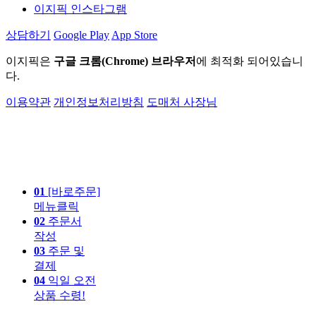
이지픽 인스타그램
상담하기
Google Play
App Store
이지픽은
구글 크롬(Chrome) 브라우저
에 최적화 되어있습니
다.
이용약관
개인정보처리방침
도매처 사장님
01
[바로주문]
메뉴클릭
02
주문서
작성
03
주문 및
결제
04
익일 오전
상품 수령!