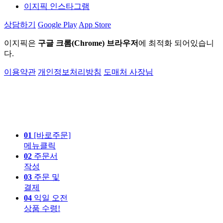
이지픽 인스타그램
상담하기
Google Play
App Store
이지픽은
구글 크롬(Chrome) 브라우저
에 최적화 되어있습니
다.
이용약관
개인정보처리방침
도매처 사장님
01
[바로주문]
메뉴클릭
02
주문서
작성
03
주문 및
결제
04
익일 오전
상품 수령!