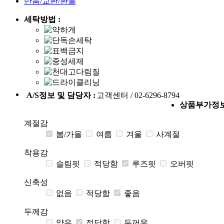
반품/교환/환불
세탁방법 :
A/S정보 및 담당자 :
고객센터 / 02-6296-8794
상품부가정
계절감
봄/가을
여름
겨울
사계절
착용감
슬림핏
적당함
루즈핏
오버핏
신축성
없음
적당함
좋음
두께감
얇음
적당함
두꺼움