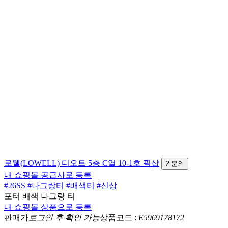
로웰(LOWELL)
디오트 5층 C열 10-1호
픽샵
?
문의
내 쇼핑몰 공급사로 등록
#26SS
#나그랑티
#배색티
#신상
포터 배색 나그랑 티
내 쇼핑몰 상품으로 등록
판매가
로그인 후 확인 가능
상품코드 :
E5969178172