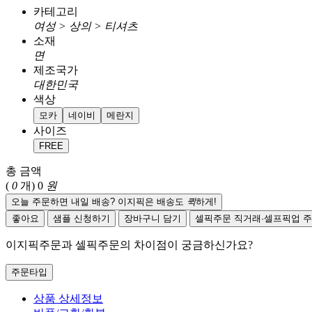
카테고리
여성 > 상의 > 티셔츠
소재
면
제조국가
대한민국
색상
모카
네이비
메란지
사이즈
FREE
총 금액
(
0
개)
0
원
오늘 주문하면 내일 배송? 이지픽은 배송도
퀵
하게!
좋아요
샘플 신청하기
장바구니 담기
셀픽주문
직거래·셀프픽업 
이지픽주문과 셀픽주문의 차이점이 궁금하신가요?
주문타입
상품 상세정보