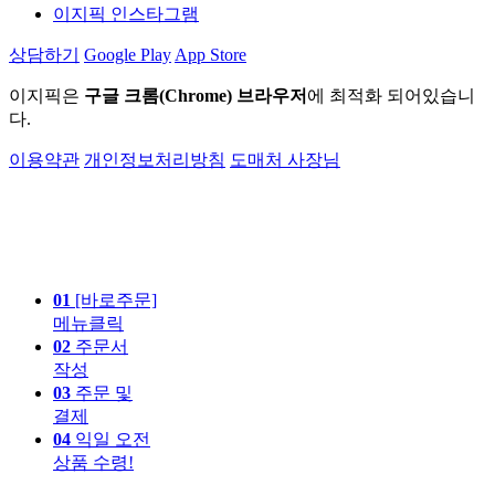
이지픽 인스타그램
상담하기
Google Play
App Store
이지픽은
구글 크롬(Chrome) 브라우저
에 최적화 되어있습니
다.
이용약관
개인정보처리방침
도매처 사장님
01
[바로주문]
메뉴클릭
02
주문서
작성
03
주문 및
결제
04
익일 오전
상품 수령!