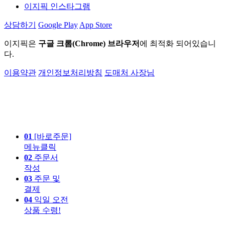
이지픽 인스타그램
상담하기
Google Play
App Store
이지픽은
구글 크롬(Chrome) 브라우저
에 최적화 되어있습니
다.
이용약관
개인정보처리방침
도매처 사장님
01
[바로주문]
메뉴클릭
02
주문서
작성
03
주문 및
결제
04
익일 오전
상품 수령!