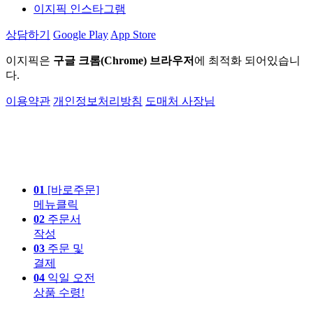
이지픽 인스타그램
상담하기
Google Play
App Store
이지픽은
구글 크롬(Chrome) 브라우저
에 최적화 되어있습니
다.
이용약관
개인정보처리방침
도매처 사장님
01
[바로주문]
메뉴클릭
02
주문서
작성
03
주문 및
결제
04
익일 오전
상품 수령!