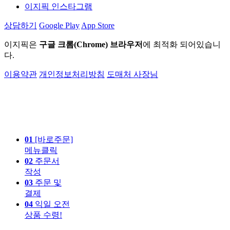
이지픽 인스타그램
상담하기
Google Play
App Store
이지픽은
구글 크롬(Chrome) 브라우저
에 최적화 되어있습니
다.
이용약관
개인정보처리방침
도매처 사장님
01
[바로주문]
메뉴클릭
02
주문서
작성
03
주문 및
결제
04
익일 오전
상품 수령!