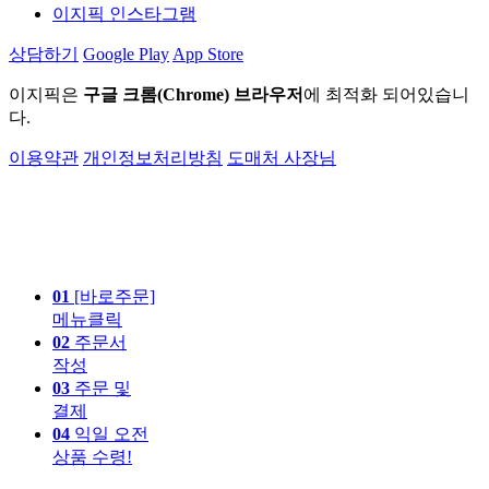
이지픽 인스타그램
상담하기
Google Play
App Store
이지픽은
구글 크롬(Chrome) 브라우저
에 최적화 되어있습니
다.
이용약관
개인정보처리방침
도매처 사장님
01
[바로주문]
메뉴클릭
02
주문서
작성
03
주문 및
결제
04
익일 오전
상품 수령!