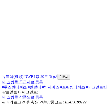
뉴블랙(알콩)
DWP 1층 20호
픽샵
?
문의
내 쇼핑몰 공급사로 등록
#루즈핏티셔츠
#반팔티
#빅사이즈
#프린팅티셔츠
#피그먼트
팔로알토T (피그먼트)
내 쇼핑몰 상품으로 등록
판매가
로그인 후 확인 가능
상품코드 :
E3473180122