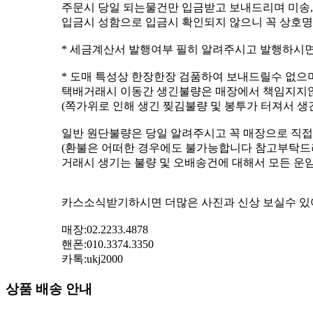
주문시 당일 되는물건만 입금받고 보내드리며 미송,
입금시 성함으로 입금시 확인되지 않으니 꼭 상호
* 세금계산서 발행여부 필히 알려주시고 발행하시
* 도매 특성상 한장한장 검품하여 보내드릴수 없으
택배거래시 이동간 생긴불량은 매장에서 책임지지
(쪽가위로 인해 생긴 찢김불량 및 봉투가 터져서 생
일반 원단불량은 당일 알려주시고 꼭 매장으로 직접
(환불은 어떠한 경우에도 불가능합니다 참고부탁드
거래시 생기는 불량 및 오배송건에 대해서 모든 운
카스소식받기하시면 더많은 사진과 신상 보실수 있
매장:02.2233.4878
핸폰:010.3374.3350
카톡:ukj2000
상품 배송 안내