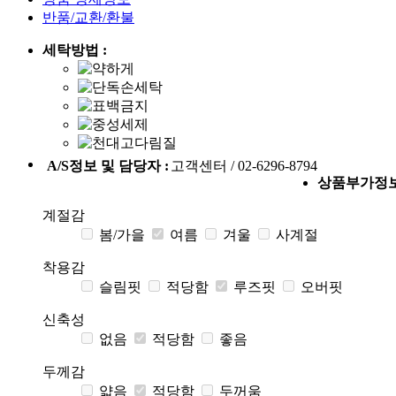
반품/교환/환불
세탁방법 :
A/S정보 및 담당자 :
고객센터 / 02-6296-8794
상품부가정
계절감
봄/가을
여름
겨울
사계절
착용감
슬림핏
적당함
루즈핏
오버핏
신축성
없음
적당함
좋음
두께감
얇음
적당함
두꺼움