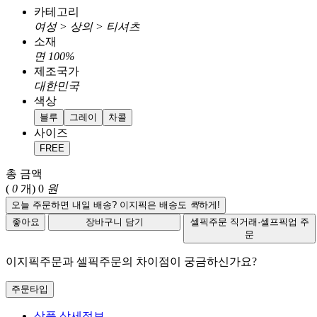
카테고리
여성 > 상의 > 티셔츠
소재
면 100%
제조국가
대한민국
색상
블루
그레이
차콜
사이즈
FREE
총 금액
(
0
개)
0
원
오늘 주문하면 내일 배송? 이지픽은 배송도
퀵
하게!
좋아요
장바구니 담기
셀픽주문
직거래·셀프픽업 주
문
이지픽주문과 셀픽주문의 차이점이 궁금하신가요?
주문타입
상품 상세정보