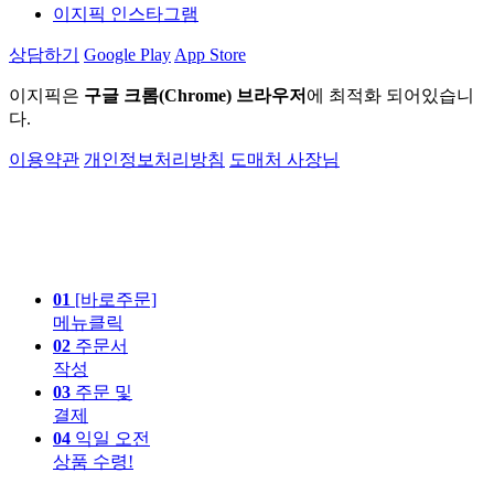
이지픽 인스타그램
상담하기
Google Play
App Store
이지픽은
구글 크롬(Chrome) 브라우저
에 최적화 되어있습니
다.
이용약관
개인정보처리방침
도매처 사장님
01
[바로주문]
메뉴클릭
02
주문서
작성
03
주문 및
결제
04
익일 오전
상품 수령!