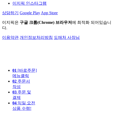
이지픽 인스타그램
상담하기
Google Play
App Store
이지픽은
구글 크롬(Chrome) 브라우저
에 최적화 되어있습니
다.
이용약관
개인정보처리방침
도매처 사장님
01
[바로주문]
메뉴클릭
02
주문서
작성
03
주문 및
결제
04
익일 오전
상품 수령!