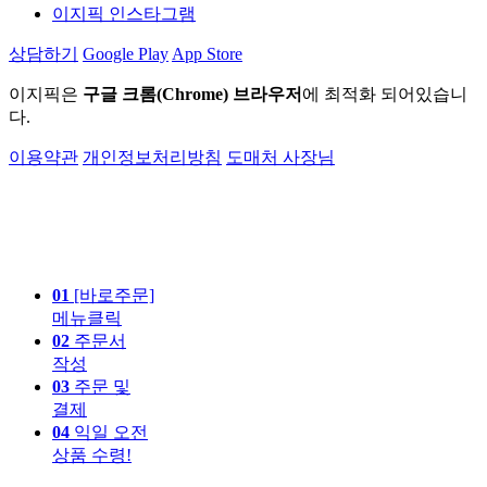
이지픽 인스타그램
상담하기
Google Play
App Store
이지픽은
구글 크롬(Chrome) 브라우저
에 최적화 되어있습니
다.
이용약관
개인정보처리방침
도매처 사장님
01
[바로주문]
메뉴클릭
02
주문서
작성
03
주문 및
결제
04
익일 오전
상품 수령!