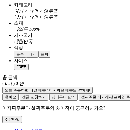
카테고리
여성 > 상의 > 맨투맨
남성 > 상의 > 맨투맨
소재
나일론 100%
제조국가
대한민국
색상
블루
카키
블랙
사이즈
FREE
총 금액
(
0
개)
0
원
오늘 주문하면 내일 배송? 이지픽은 배송도
퀵
하게!
좋아요
샘플 신청하기
장바구니 담기
셀픽주문
직거래·셀프픽업 
이지픽주문과 셀픽주문의 차이점이 궁금하신가요?
주문타입