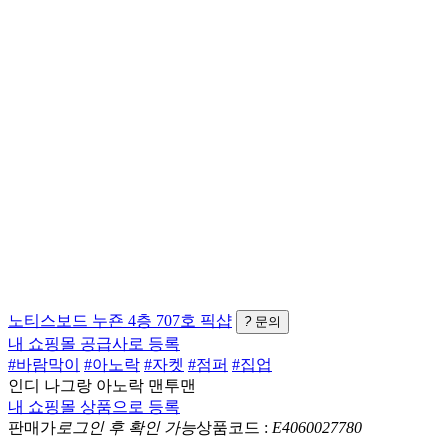
노티스보드
누죤 4층 707호
픽샵
?
문의
내 쇼핑몰 공급사로 등록
#바람막이
#아노락
#자켓
#점퍼
#집업
인디 나그랑 아노락 맨투맨
내 쇼핑몰 상품으로 등록
판매가
로그인 후 확인 가능
상품코드 :
E4060027780