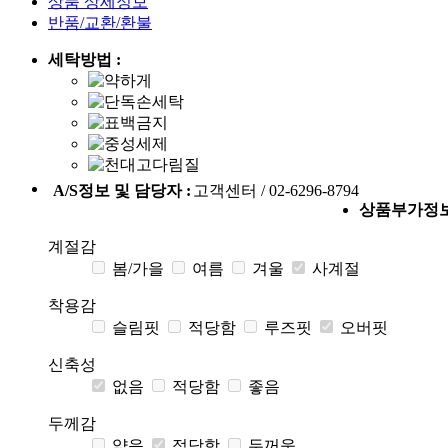
상품 상세정보
반품/교환/환불
세탁방법 :
A/S정보 및 담당자 :
고객센터 / 02-6296-8794
상품부가정
계절감
봄/가을
여름
겨울
사계절
착용감
슬림핏
적당함
루즈핏
오버핏
신축성
없음
적당함
좋음
두께감
얇음
적당함
두꺼움