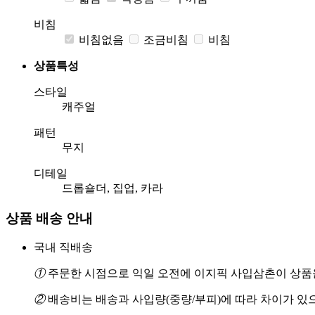
비침
비침없음
조금비침
비침
상품특성
스타일
캐주얼
패턴
무지
디테일
드롭숄더, 집업, 카라
상품 배송 안내
국내 직배송
①
주문한 시점으로 익일 오전에 이지픽 사입삼촌이 상품을
②
배송비는 배송과 사입량(중량/부피)에 따라 차이가 있