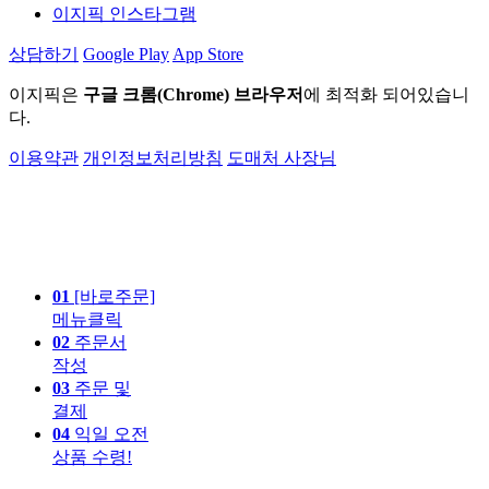
이지픽 인스타그램
상담하기
Google Play
App Store
이지픽은
구글 크롬(Chrome) 브라우저
에 최적화 되어있습니
다.
이용약관
개인정보처리방침
도매처 사장님
01
[바로주문]
메뉴클릭
02
주문서
작성
03
주문 및
결제
04
익일 오전
상품 수령!