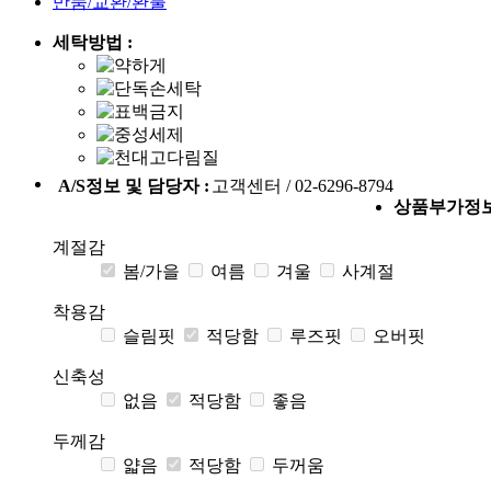
반품/교환/환불
세탁방법 :
A/S정보 및 담당자 :
고객센터 / 02-6296-8794
상품부가정
계절감
봄/가을
여름
겨울
사계절
착용감
슬림핏
적당함
루즈핏
오버핏
신축성
없음
적당함
좋음
두께감
얇음
적당함
두꺼움