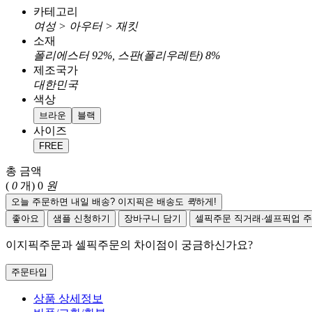
카테고리
여성 > 아우터 > 재킷
소재
폴리에스터 92%, 스판(폴리우레탄) 8%
제조국가
대한민국
색상
브라운
블랙
사이즈
FREE
총 금액
(
0
개)
0
원
오늘 주문하면 내일 배송? 이지픽은 배송도
퀵
하게!
좋아요
샘플 신청하기
장바구니 담기
셀픽주문
직거래·셀프픽업 
이지픽주문과 셀픽주문의 차이점이 궁금하신가요?
주문타입
상품 상세정보