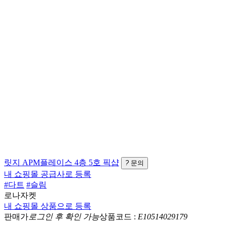
릿지
APM플레이스 4층 5호
픽샵
?
문의
내 쇼핑몰 공급사로 등록
#다트
#슬림
로나자켓
내 쇼핑몰 상품으로 등록
판매가
로그인 후 확인 가능
상품코드 :
E10514029179