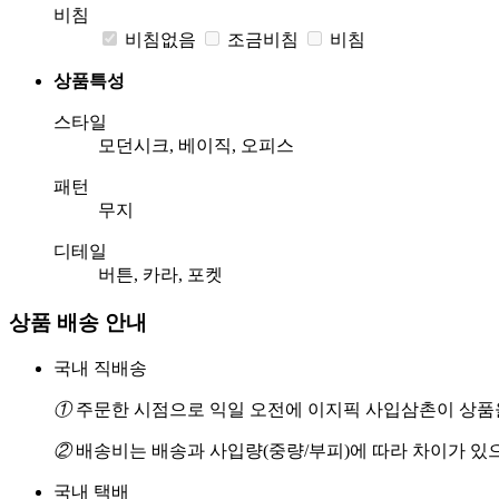
비침
비침없음
조금비침
비침
상품특성
스타일
모던시크, 베이직, 오피스
패턴
무지
디테일
버튼, 카라, 포켓
상품 배송 안내
국내 직배송
①
주문한 시점으로 익일 오전에 이지픽 사입삼촌이 상품을
②
배송비는 배송과 사입량(중량/부피)에 따라 차이가 있
국내 택배