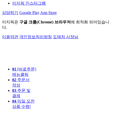
이지픽 인스타그램
상담하기
Google Play
App Store
이지픽은
구글 크롬(Chrome) 브라우저
에 최적화 되어있습니
다.
이용약관
개인정보처리방침
도매처 사장님
01
[바로주문]
메뉴클릭
02
주문서
작성
03
주문 및
결제
04
익일 오전
상품 수령!