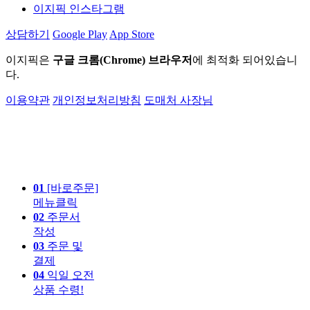
이지픽 인스타그램
상담하기
Google Play
App Store
이지픽은
구글 크롬(Chrome) 브라우저
에 최적화 되어있습니
다.
이용약관
개인정보처리방침
도매처 사장님
01
[바로주문]
메뉴클릭
02
주문서
작성
03
주문 및
결제
04
익일 오전
상품 수령!