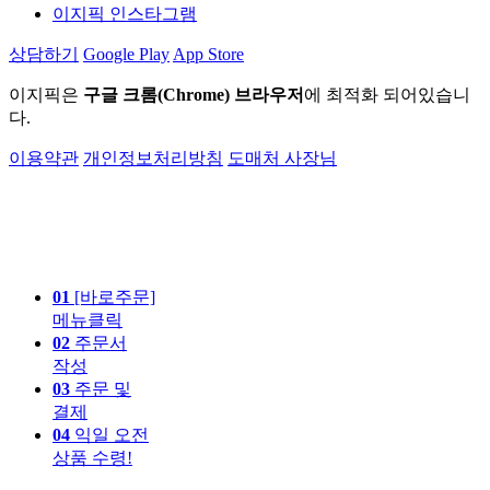
이지픽 인스타그램
상담하기
Google Play
App Store
이지픽은
구글 크롬(Chrome) 브라우저
에 최적화 되어있습니
다.
이용약관
개인정보처리방침
도매처 사장님
01
[바로주문]
메뉴클릭
02
주문서
작성
03
주문 및
결제
04
익일 오전
상품 수령!