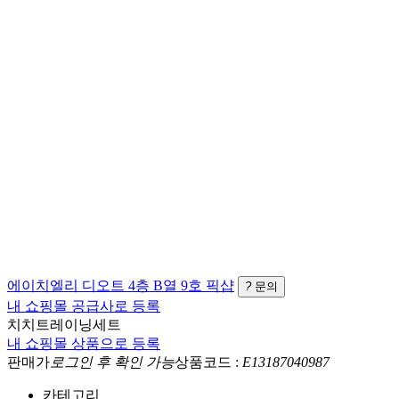
에이치엘리
디오트 4층 B열 9호
픽샵
?
문의
내 쇼핑몰 공급사로 등록
치치트레이닝세트
내 쇼핑몰 상품으로 등록
판매가
로그인 후 확인 가능
상품코드 :
E13187040987
카테고리