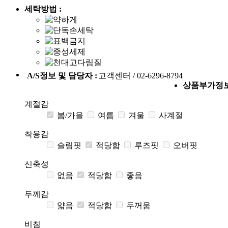
세탁방법 :
A/S정보 및 담당자 :
고객센터 / 02-6296-8794
상품부가정
계절감
봄/가을
여름
겨울
사계절
착용감
슬림핏
적당함
루즈핏
오버핏
신축성
없음
적당함
좋음
두께감
얇음
적당함
두꺼움
비침