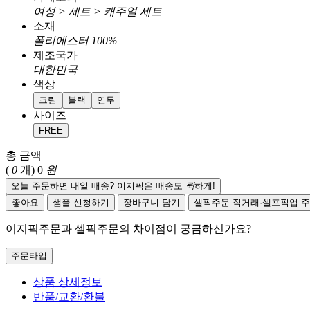
여성 > 세트 > 캐주얼 세트
소재
폴리에스터 100%
제조국가
대한민국
색상
크림
블랙
연두
사이즈
FREE
총 금액
(
0
개)
0
원
오늘 주문하면 내일 배송? 이지픽은 배송도
퀵
하게!
좋아요
샘플 신청하기
장바구니 담기
셀픽주문
직거래·셀프픽업 
이지픽주문과 셀픽주문의 차이점이 궁금하신가요?
주문타입
상품 상세정보
반품/교환/환불