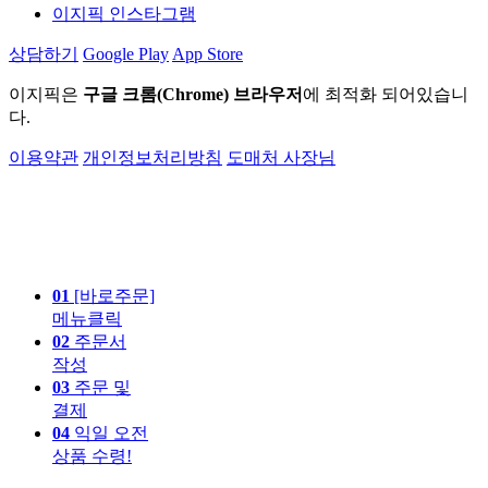
이지픽 인스타그램
상담하기
Google Play
App Store
이지픽은
구글 크롬(Chrome) 브라우저
에 최적화 되어있습니
다.
이용약관
개인정보처리방침
도매처 사장님
01
[바로주문]
메뉴클릭
02
주문서
작성
03
주문 및
결제
04
익일 오전
상품 수령!