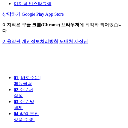
이지픽 인스타그램
상담하기
Google Play
App Store
이지픽은
구글 크롬(Chrome) 브라우저
에 최적화 되어있습니
다.
이용약관
개인정보처리방침
도매처 사장님
01
[바로주문]
메뉴클릭
02
주문서
작성
03
주문 및
결제
04
익일 오전
상품 수령!