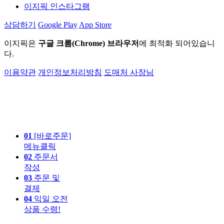
이지픽 인스타그램
상담하기
Google Play
App Store
이지픽은
구글 크롬(Chrome) 브라우저
에 최적화 되어있습니
다.
이용약관
개인정보처리방침
도매처 사장님
01
[바로주문]
메뉴클릭
02
주문서
작성
03
주문 및
결제
04
익일 오전
상품 수령!