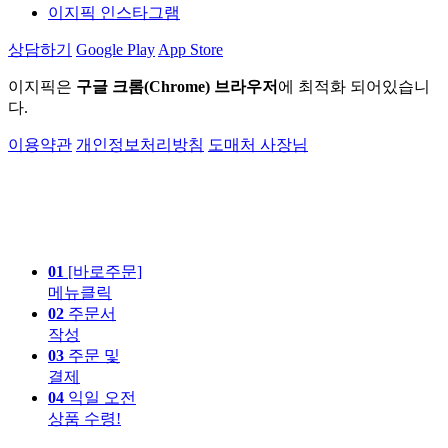
이지픽 인스타그램
상담하기
Google Play
App Store
이지픽은
구글 크롬(Chrome) 브라우저
에 최적화 되어있습니
다.
이용약관
개인정보처리방침
도매처 사장님
01
[바로주문]
메뉴클릭
02
주문서
작성
03
주문 및
결제
04
익일 오전
상품 수령!