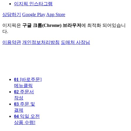
이지픽 인스타그램
상담하기
Google Play
App Store
이지픽은
구글 크롬(Chrome) 브라우저
에 최적화 되어있습니
다.
이용약관
개인정보처리방침
도매처 사장님
01
[바로주문]
메뉴클릭
02
주문서
작성
03
주문 및
결제
04
익일 오전
상품 수령!