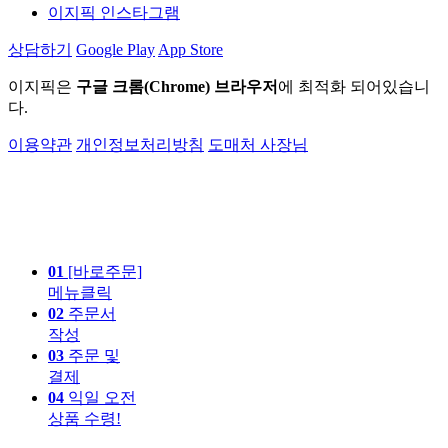
이지픽 인스타그램
상담하기
Google Play
App Store
이지픽은
구글 크롬(Chrome) 브라우저
에 최적화 되어있습니
다.
이용약관
개인정보처리방침
도매처 사장님
01
[바로주문]
메뉴클릭
02
주문서
작성
03
주문 및
결제
04
익일 오전
상품 수령!