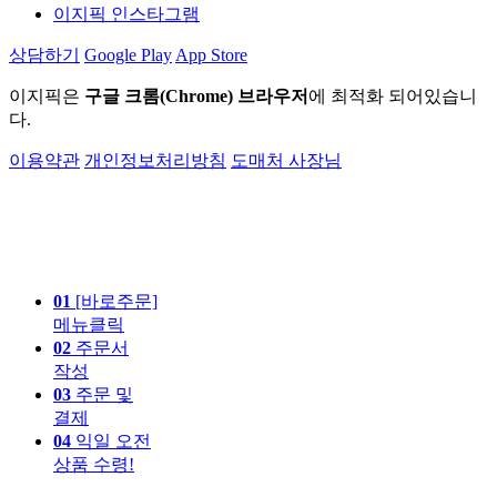
이지픽 인스타그램
상담하기
Google Play
App Store
이지픽은
구글 크롬(Chrome) 브라우저
에 최적화 되어있습니
다.
이용약관
개인정보처리방침
도매처 사장님
01
[바로주문]
메뉴클릭
02
주문서
작성
03
주문 및
결제
04
익일 오전
상품 수령!