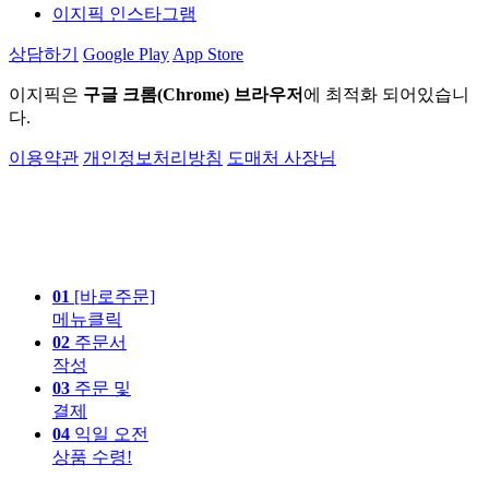
이지픽 인스타그램
상담하기
Google Play
App Store
이지픽은
구글 크롬(Chrome) 브라우저
에 최적화 되어있습니
다.
이용약관
개인정보처리방침
도매처 사장님
01
[바로주문]
메뉴클릭
02
주문서
작성
03
주문 및
결제
04
익일 오전
상품 수령!