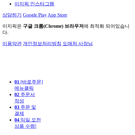
이지픽 인스타그램
상담하기
Google Play
App Store
이지픽은
구글 크롬(Chrome) 브라우저
에 최적화 되어있습니
다.
이용약관
개인정보처리방침
도매처 사장님
01
[바로주문]
메뉴클릭
02
주문서
작성
03
주문 및
결제
04
익일 오전
상품 수령!