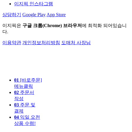
이지픽 인스타그램
상담하기
Google Play
App Store
이지픽은
구글 크롬(Chrome) 브라우저
에 최적화 되어있습니
다.
이용약관
개인정보처리방침
도매처 사장님
01
[바로주문]
메뉴클릭
02
주문서
작성
03
주문 및
결제
04
익일 오전
상품 수령!