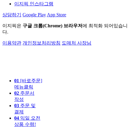
이지픽 인스타그램
상담하기
Google Play
App Store
이지픽은
구글 크롬(Chrome) 브라우저
에 최적화 되어있습니
다.
이용약관
개인정보처리방침
도매처 사장님
01
[바로주문]
메뉴클릭
02
주문서
작성
03
주문 및
결제
04
익일 오전
상품 수령!